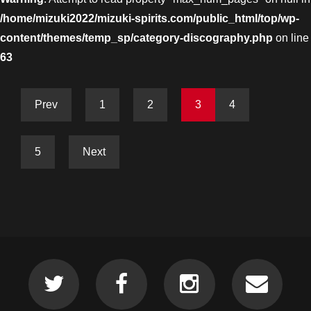
/home/mizuki2022/mizuki-spirits.com/public_html/top/wp-
content/themes/temp_sp/category-discography.php
on line
63
Prev
1
2
3
4
5
Next