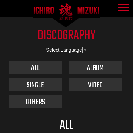
DISCOGRAPHY
Select Language
▼
ALL
ALBUM
SINGLE
VIDEO
OTHERS
ALL