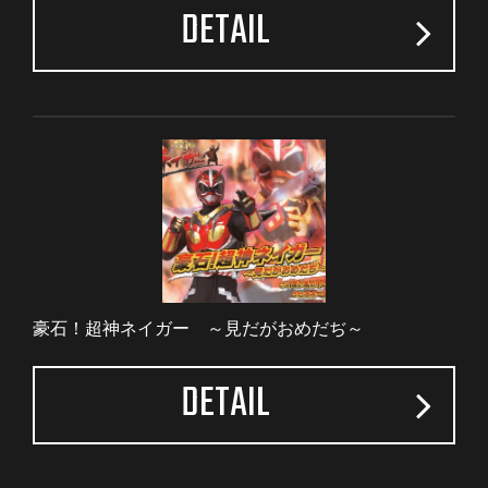
DETAIL
豪石！超神ネイガー ～見だがおめだぢ～
DETAIL