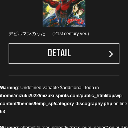
デビルマンのうた （21st century ver.）
DETAIL
Warning
: Undefined variable $additional_loop in
/home/mizuki2022/mizuki-spirits.com/public_html/top/wp-
content/themes/temp_sp/category-discography.php
on line
63
Warning
: Attempt to read property "max_num_pages" on null in