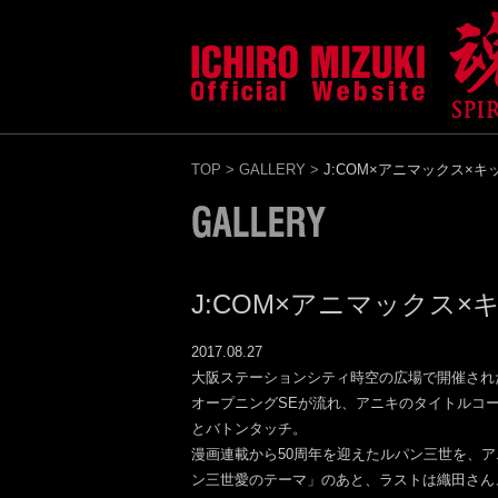
TOP
>
GALLERY
>
J:COM×アニマックス×
J:COM×アニマックス
2017.08.27
大阪ステーションシティ時空の広場で開催された
オープニングSEが流れ、アニキのタイトルコ
とバトンタッチ。
漫画連載から50周年を迎えたルパン三世を、
ン三世愛のテーマ」のあと、ラストは織田さん