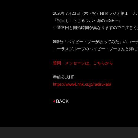
2020年7月23日（木・祝）NHKラジオ第１ 8：0
『祝日も！らじるラボ～海の日SP～』
※通常回と開始時間が異なりますのでご注意く
8時台「ベイビー・ブーが歌ってみた」のコー
コーラスグループのベイビー・ブーさんと海に
質問・メッセージは、こちらから
番組公式HP
https://www4.nhk.or.jp/radiru-lab/
BACK