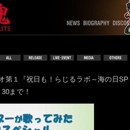
HKラジオ第１『祝日も！らじるラボ～海の日
：30まで！