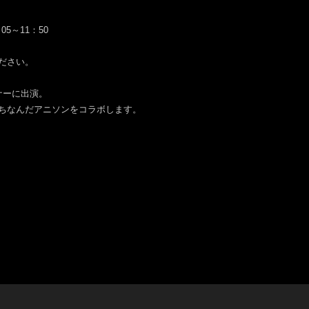
5～11：50
ださい。
ナーに出演。
ちなんだアニソンをコラボします。